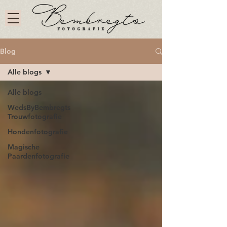
Blog
Alle blogs
Alle blogs
WedsByBembregts
Trouwfotografie
Hondenfotografie
Magische
Paardenfotografie