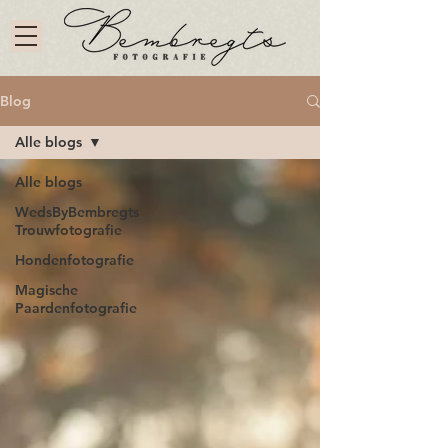
Blog
Alle blogs
Alle blogs
WedsByBembregts
Trouwfotografie
Hondenfotografie
Magische
Paardenfotografie