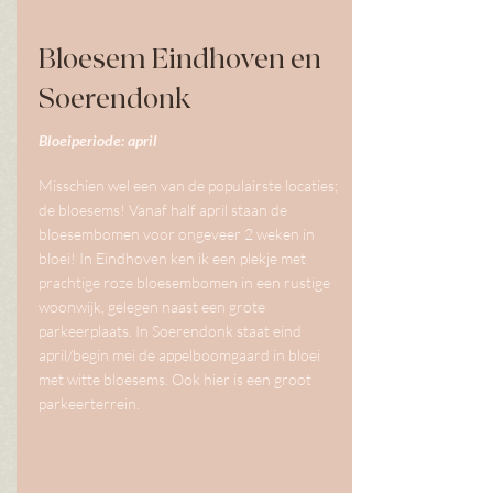
Bloesem Eindhoven en
Soerendonk
Bloeiperiode: april
Misschien wel een van de populairste locaties;
de bloesems! Vanaf half april staan de
bloesembomen voor ongeveer 2 weken in
bloei! In Eindhoven ken ik een plekje met
prachtige roze bloesembomen in een rustige
woonwijk, gelegen naast een grote
parkeerplaats. In Soerendonk staat eind
april/begin mei de appelboomgaard in bloei
met witte bloesems. Ook hier is een groot
parkeerterrein.