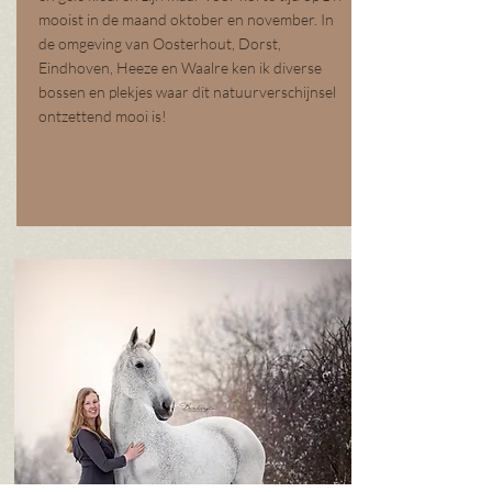
mooist in de maand oktober en november. In
de omgeving van Oosterhout, Dorst,
Eindhoven, Heeze en Waalre ken ik diverse
bossen en plekjes waar dit natuurverschijnsel
ontzettend mooi is!