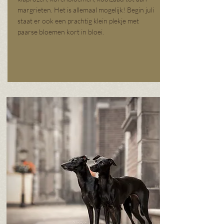
margrieten. Het is allemaal mogelijk! Begin juli
staat er ook een prachtig klein plekje met
paarse bloemen kort in bloei.