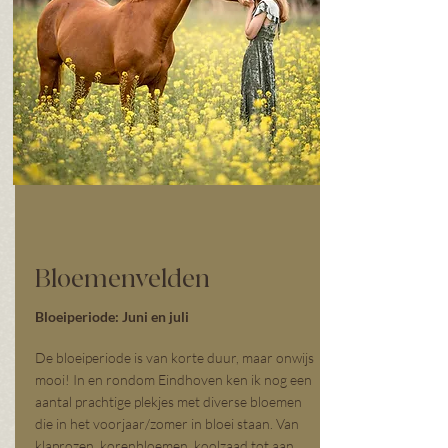
Bloemenvelden
Bloeiperiode: Juni en juli
De bloeiperiode is van korte duur, maar onwijs
mooi! In en rondom Eindhoven ken ik nog een
aantal prachtige plekjes met diverse bloemen
die in het voorjaar/zomer in bloei staan. Van
klaprozen, korenbloemen, koolzaad tot aan