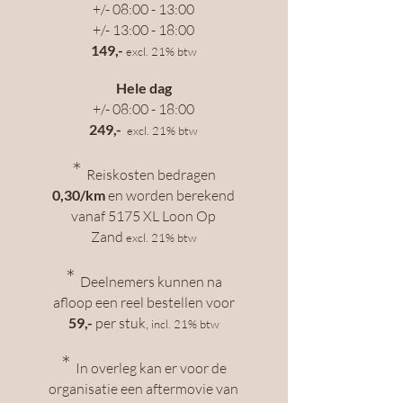
+/- 08:00 - 13:00
+/- 13:00
- 18:00
14
9
,-
excl. 21% btw
Hele
dag
+/-
08:00
- 18:00
249
,-
excl. 21% btw
*
Reiskosten
bedragen
0,30
/km
e
n
worden berekend
vana
f
5175 XL Loon Op
Zand
excl. 21% btw
*
Deelnemers kunnen na
afloop een reel bestellen voor
59,-
per stuk
,
incl. 21% btw
*
In overleg kan er voor de
organisatie een aftermovie van