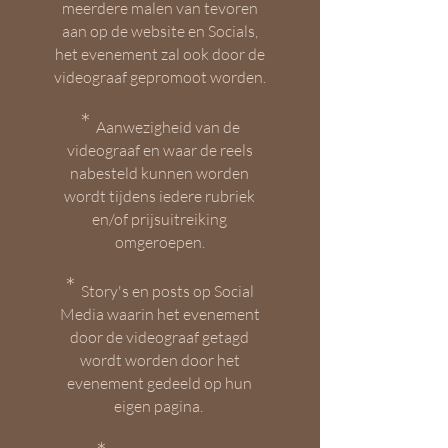
meerdere malen van tevoren
aan op de website en Socials,
het evenement zal ook door de
videograaf gepromoot worden.
*
Aanwezigheid van de
videograaf en waar de reels
nabesteld kunnen worden
wordt tijdens iedere rubriek
en/of
prijsuitreiking
omgeroepen.
*
Story's en posts op Social
Media waarin het evenement
door de videograaf getagd
wordt worden door het
evenement ge
deeld op hun
eigen pagina.