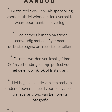
aanbod
*
Gratis reel t.w.v. €59,- a
ls spon
soring
voor de
rubriekwinnaars, leuk verpakte
waardebon, aantal in overleg.
*
D
eelnemers kunnen na afloop
eenvoudig met een flyer naar
de
bestelpagina om reels te bestellen
.
*
De reels
worden verticaal gefilmd
(
9:16 verhouding) en zijn perfect voor
het delen op TikTok of Instagram.
*
Het begin en einde van een reel zijn
onder of bovenin beeld voorzien van een
transparant logo van Bembregts
Fotografie.
*