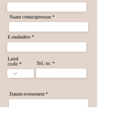
Naam contactpersoon
E-mailadres
Land
Tel. nr.
code
Datum evenement
V
Welk discipline wordt gereden?
*
e
Dressuur
r
Springen
e
Eventing
i