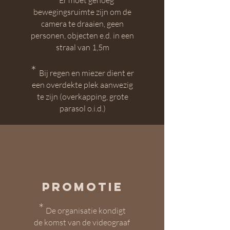
E
r moet genoeg
bewegingsruimte zijn om de
camera te draaien, geen
personen, objecten e.d. in een
straal van 1,5m
*
Bij regen en miezer dient er
een overdekte plek aanwezig
te zijn (overkapping, grote
parasol o.i.d.)
Promotie
*
De organisatie kondigt
de
komst van de videograaf