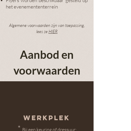
Flyers worden beschikbaar gesteld op
het evenemententerrein
Algemene voorwaarden zijn van toepassing,
lees ze
HIER
Aanbod en
voorwaarden
Werkplek
*
Bij een keuring of dressuu
r: