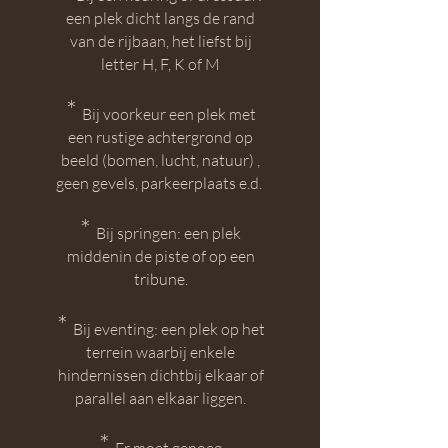
e
en plek dicht langs de rand
van de rijbaan, het liefst bij
letter H, F, K of M
*
Bij voorkeur een plek met
een rustige achtergrond op
beeld (bomen, lucht, natuur)
,
geen gevels, parkeerplaats e.d.
*
Bij springen: een plek
middenin de piste of op een
tribune.
*
Bij eventing: een plek op het
terre
in waarbij enkele
hindernissen dichtbij elkaar of
parallel aan elkaar liggen.
*