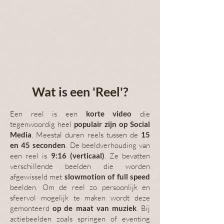
Wat is een 'Reel'?
Een reel is een
korte video
die
tegenwoordig heel
populair zijn op Social
Media
. Meestal duren reels tussen de
15
en 45
seconden
. De beeldverhouding van
een reel is
9:16 (verticaal)
. Ze bevatten
verschillende beelden die worden
afgewisseld met
slowmotion of full speed
beelden. Om de reel zo persoonlijk en
sfeervol mogelijk te maken wordt deze
gemonteerd
op de maat van muziek
. Bij
actiebeelden zoals springen of eventing