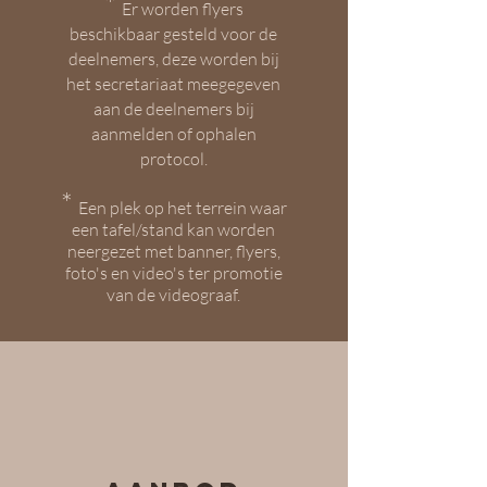
*
Er worden flyers
beschikbaar gesteld voor de
deelnemers, deze worden bij
het secretariaat meegegeven
aan de deelnemers bij
aanmelden of ophalen
protocol.
*
Een plek op het terrein waar
een tafel/stand kan worden
neergezet met banner, flyers,
foto's en video's ter promotie
van de videograaf.